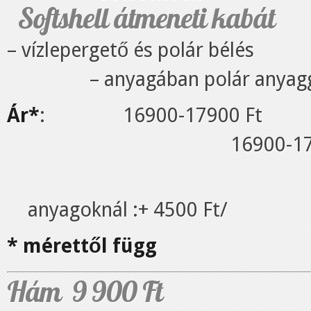
Softshell átmeneti ka
– vízlepergető és polár bélé
– anyagában polár anyag
Ár*
: 16900-17900
16900-1790
/plusz polár bél
anyagoknál :+ 4500 Ft/
* mérettől függ
Hám 9 900 Ft