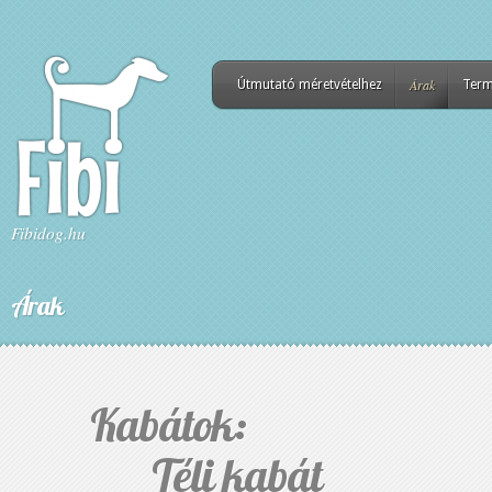
Árak
Útmutató méretvételhez
Term
Fibidog.hu
Árak
Kabátok:
Téli kabát So